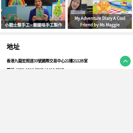
My Adventure Diary A Cool
小戰士整手工 - 聖誕咭手工製作
Friend by Ms Maggie
地址
香港九龍宏照道33號國際交易中心21樓2112B室
電話:(852) 2328 5597 / 2613 5597
傳真:(852) 2649 7688
電郵:
admin@llws.org.hk
網址:
www.llws.org.hk