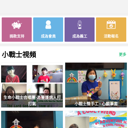
捐款支持
成為會員
成為義工
活動報名
小戰士視頻
更多
生命小戰士合唱團-為醫護病人打
打氣
小戰士整手工 - 心願筆套