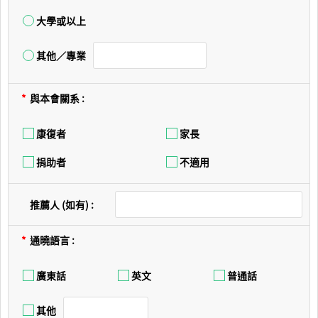
大學或以上
其他／專業
*
與本會關系 :
康復者
家長
捐助者
不適用
推薦人 (如有) :
*
通曉語言 :
廣東話
英文
普通話
其他